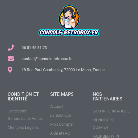
06 51 45 81 73
contact@console-retrobox.fr
18 Rue Paul Courboulay, 72000 Le Mans, France
CONDITION ET
SITE MAPS
NOS
IDENTITÉ
PARTENAIRES
Accueil
Conditions
SAM INFORMATIQUE
La Boutique
Générales de Vente
MENUISERIE
Mon Compte
Mentions Légales
GUIMIER
Aide et FAQ
RASPBERRY PI