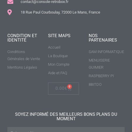
contact@console-retrobox.fr
18 Rue Paul Courboulay, 72000 Le Mans, France
CONDITION ET
SITE MAPS
NOS
IDENTITÉ
PARTENAIRES
Accueil
Conditions
SAM INFORMATIQUE
La Boutique
Générales de Vente
MENUISERIE
Mon Compte
Mentions Légales
GUIMIER
Aide et FAQ
RASPBERRY PI
8BITDO
0
0.00
€
SOYEZ INFORMÉ DES MEILLEURS BONS PLANS DU
MOMENT