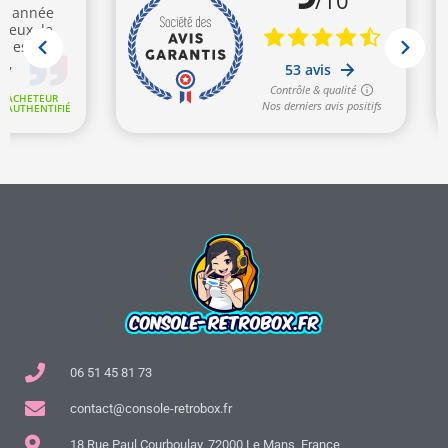
06 51 45 81 73
contact@console-retrobox.fr
18 Rue Paul Courboulay, 72000 Le Mans, France