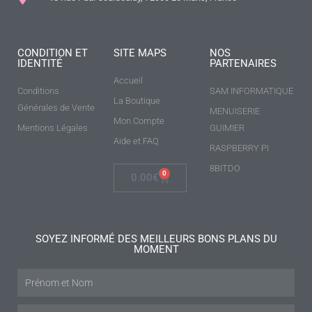
CONDITION ET
SITE MAPS
NOS
IDENTITÉ
PARTENAIRES
Accueil
Conditions
SAM INFORMATIQUE
La Boutique
Générales de Vente
MENUISERIE
Mon Compte
Mentions Légales
GUIMIER
Aide et FAQ
RASPBERRY PI
8BITDO
0
0.00
€
SOYEZ INFORMÉ DES MEILLEURS BONS PLANS DU
MOMENT