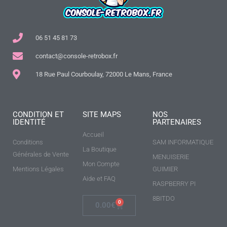
06 51 45 81 73
contact@console-retrobox.fr
18 Rue Paul Courboulay, 72000 Le Mans, France
CONDITION ET
SITE MAPS
NOS
IDENTITÉ
PARTENAIRES
Accueil
Conditions
SAM INFORMATIQUE
La Boutique
Générales de Vente
MENUISERIE
Mon Compte
Mentions Légales
GUIMIER
Aide et FAQ
RASPBERRY PI
8BITDO
0
0.00
€