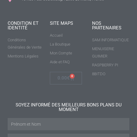
CONDITION ET
SITE MAPS
NOS
IDENTITÉ
PARTENAIRES
Accueil
Conditions
SAM INFORMATIQUE
La Boutique
Générales de Vente
MENUISERIE
Mon Compte
Mentions Légales
GUIMIER
Aide et FAQ
RASPBERRY PI
8BITDO
0
0.00
€
SOYEZ INFORMÉ DES MEILLEURS BONS PLANS DU
MOMENT