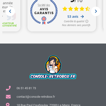
06 51 45 81 73
contact@console-retrobox.fr
18 Rue Paul Courboulay, 72000 Le Mans, France