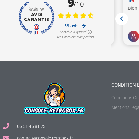
CONDITION 
Conditions Gé
Mentions Léga
06 51 45 81 73
contact@console-retrobox.fr