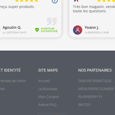
ET IDENTITÉ
SITE MAPS
NOS PARTENAIRES
nérales de Vente
Accueil
SAM INFORMATIQUE
les
La Boutique
MENUISERIE GUIMIER
Mon Compte
RASPBERRY PI
Aide et FAQ
8BITDO