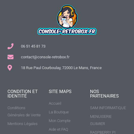
06 51 45 81 73
contact@console-retrobox.fr
18 Rue Paul Courboulay, 72000 Le Mans, France
CONDITION ET
SITE MAPS
NOS
IDENTITÉ
PARTENAIRES
Accueil
Conditions
SAM INFORMATIQUE
La Boutique
Générales de Vente
MENUISERIE
Mon Compte
Mentions Légales
GUIMIER
Aide et FAQ
RASPBERRY PI