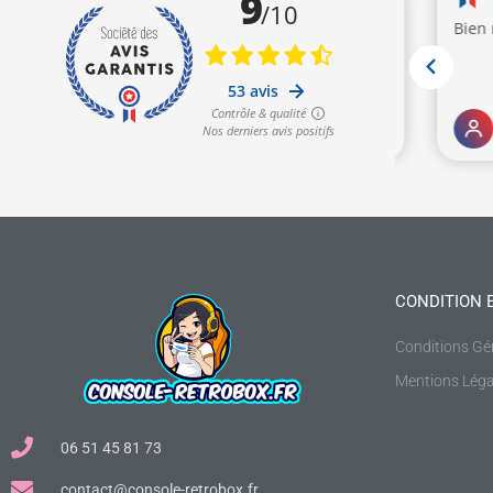
CONDITION 
Conditions Gé
Mentions Léga
06 51 45 81 73
contact@console-retrobox.fr