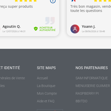
ET IDENTITÉ
SITE MAPS
NOS PARTENAIRES
nérales de Vente
Accueil
SAM INFORMATIQUE
les
La Boutique
MENUISERIE GUIMIER
Mon Compte
RASPBERRY PI
Aide et FAQ
8BITDO