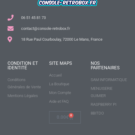
06 51 45 81 73
contact@console-retrobox.fr
18 Rue Paul Courboulay, 72000 Le Mans, France
CONDITION ET
SITE MAPS
NOS
IDENTITÉ
PARTENAIRES
Accueil
Conditions
SAM INFORMATIQUE
La Boutique
Générales de Vente
MENUISERIE
Mon Compte
Mentions Légales
GUIMIER
Aide et FAQ
RASPBERRY PI
8BITDO
0
0.00
€