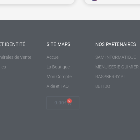
ET IDENTITÉ
SITE MAPS
NOS PARTENAIRES
nérales de Vente
Accueil
SAM INFORMATIQUE
les
La Boutique
MENUISERIE GUIMIER
Mon Compte
RASPBERRY PI
Aide et FAQ
8BITDO
0
0.00
€