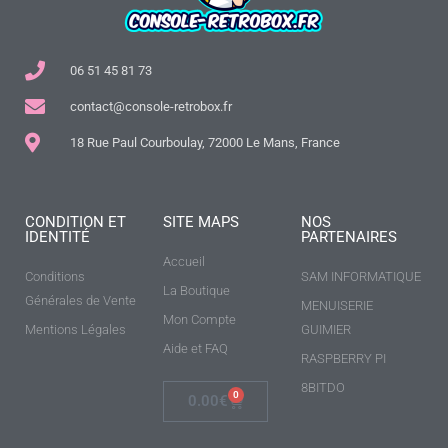
06 51 45 81 73
contact@console-retrobox.fr
18 Rue Paul Courboulay, 72000 Le Mans, France
CONDITION ET
SITE MAPS
NOS
IDENTITÉ
PARTENAIRES
Accueil
Conditions
SAM INFORMATIQUE
La Boutique
Générales de Vente
MENUISERIE
Mon Compte
Mentions Légales
GUIMIER
Aide et FAQ
RASPBERRY PI
8BITDO
0
0.00
€