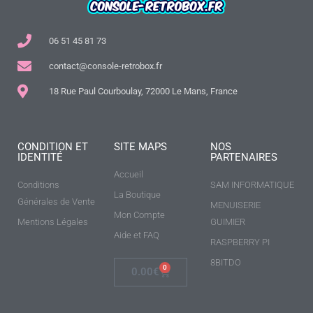
06 51 45 81 73
contact@console-retrobox.fr
18 Rue Paul Courboulay, 72000 Le Mans, France
CONDITION ET
SITE MAPS
NOS
IDENTITÉ
PARTENAIRES
Accueil
Conditions
SAM INFORMATIQUE
La Boutique
Générales de Vente
MENUISERIE
Mon Compte
Mentions Légales
GUIMIER
Aide et FAQ
RASPBERRY PI
8BITDO
0
0.00
€