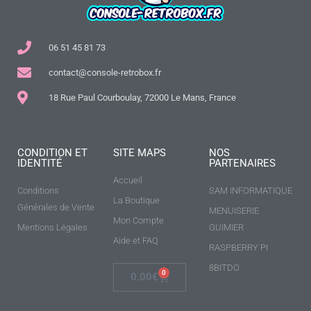
06 51 45 81 73
contact@console-retrobox.fr
18 Rue Paul Courboulay, 72000 Le Mans, France
CONDITION ET
SITE MAPS
NOS
IDENTITÉ
PARTENAIRES
Accueil
Conditions
SAM INFORMATIQUE
La Boutique
Générales de Vente
MENUISERIE
Mon Compte
Mentions Légales
GUIMIER
Aide et FAQ
RASPBERRY PI
8BITDO
0
0.00
€