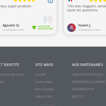
ET IDENTITÉ
SITE MAPS
NOS PARTENAIRES
nérales de Vente
Accueil
SAM INFORMATIQUE
les
La Boutique
MENUISERIE GUIMIER
Mon Compte
RASPBERRY PI
Aide et FAQ
8BITDO