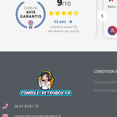
CONDITION 
Conditions Gé
Mentions Léga
06 51 45 81 73
contact@console-retrobox.fr