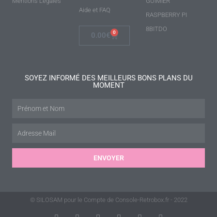
Mentions Légales
GUIMIER
Aide et FAQ
RASPBERRY PI
8BITDO
0
0.00
€
SOYEZ INFORMÉ DES MEILLEURS BONS PLANS DU
MOMENT
ENVOYER
© SILOSAM pour le Compte de Console-Retrobox.fr - 2022