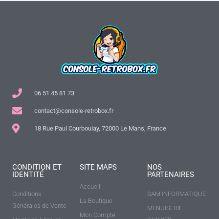
06 51 45 81 73
contact@console-retrobox.fr
18 Rue Paul Courboulay, 72000 Le Mans, France
CONDITION ET
SITE MAPS
NOS
IDENTITÉ
PARTENAIRES
Accueil
Conditions
SAM INFORMATIQUE
La Boutique
Générales de Vente
MENUISERIE
Mon Compte