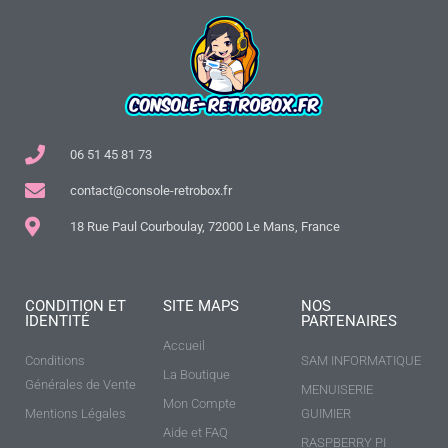
06 51 45 81 73
contact@console-retrobox.fr
18 Rue Paul Courboulay, 72000 Le Mans, France
CONDITION ET
SITE MAPS
NOS
IDENTITÉ
PARTENAIRES
Accueil
Conditions
SAM INFORMATIQUE
La Boutique
Générales de Vente
MENUISERIE
Mon Compte
Mentions Légales
GUIMIER
Aide et FAQ
RASPBERRY PI