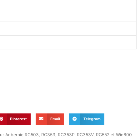
Pinterest
Email
Telegram
our Anbernic RG503, RG353, RG353P, RG353V, RG552 et Win600