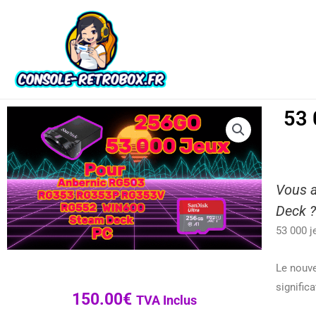
53 
Vous a
Deck 
53 000 j
Le nouv
significa
150.00
€
TVA Inclus