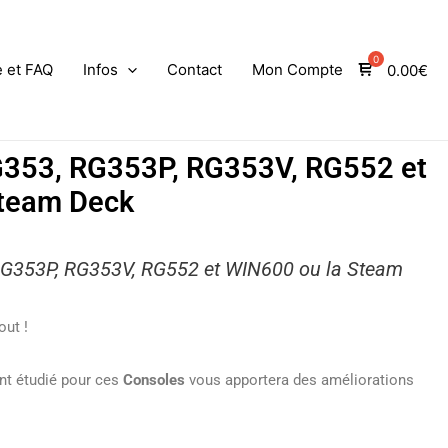
e et FAQ
Infos
Contact
Mon Compte
0.00
€
G353, RG353P, RG353V, RG552 et
Steam Deck
 RG353P, RG353V, RG552 et WIN600 ou la Steam
out !
nt étudié pour ces
Consoles
vous apportera des améliorations