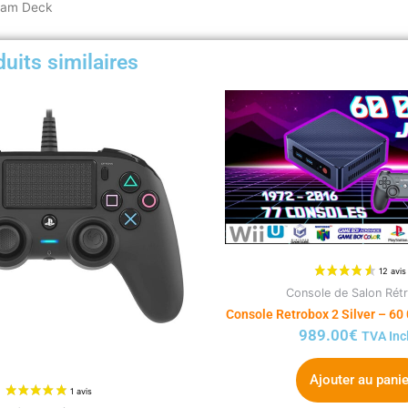
team Deck
uits similaires
Console de Salon Rét
Console Retrobox 2 Silver – 60
989.00
€
TVA Inc
Ajouter au panie