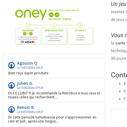
Un jeu
Insérez 
de jeux i
Vous n
la
carte
techniqu
30 jours
Cont
1
1
1