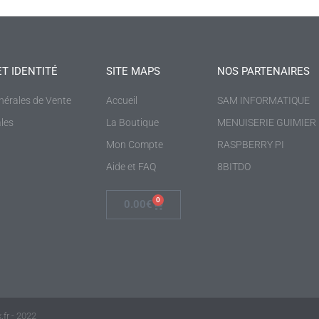
ET IDENTITÉ
SITE MAPS
NOS PARTENAIRES
nérales de Vente
Accueil
SAM INFORMATIQUE
les
La Boutique
MENUISERIE GUIMIER
Mon Compte
RASPBERRY PI
Aide et FAQ
8BITDO
0
0.00
€
fr - 2022