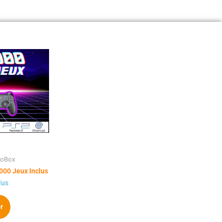
roBox
 000 Jeux Inclus
lus
r