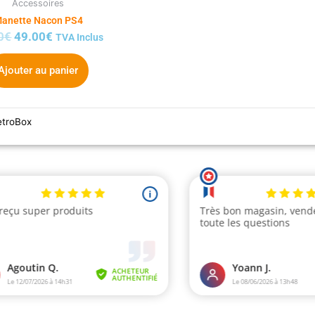
Accessoires
anette Nacon PS4
0
€
49.00
€
TVA Inclus
Ajouter au panier
etroBox