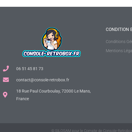
CONDITION 
Conditions Gé
Mentions Léga
06 51 45 81 73
contact@console-retrobox.fr
18 Rue Paul Courboulay, 72000 Le Mans,
France
© SILOSAM pour le Compte de Console-Retrobox.