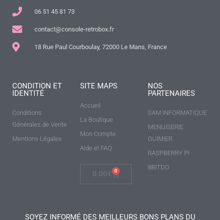
06 51 45 81 73
contact@console-retrobox.fr
18 Rue Paul Courboulay, 72000 Le Mans, France
CONDITION ET
SITE MAPS
NOS
IDENTITÉ
PARTENAIRES
Accueil
Conditions
SAM INFORMATIQUE
La Boutique
Générales de Vente
MENUISERIE
Mon Compte
Mentions Légales
GUIMIER
Aide et FAQ
RASPBERRY PI
8BITDO
0
0.00
€
SOYEZ INFORMÉ DES MEILLEURS BONS PLANS DU