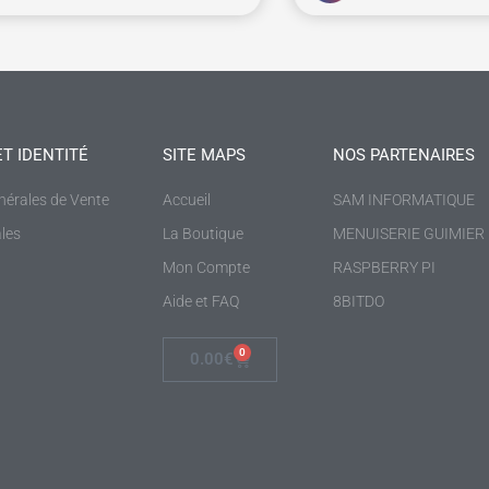
ET IDENTITÉ
SITE MAPS
NOS PARTENAIRES
nérales de Vente
Accueil
SAM INFORMATIQUE
les
La Boutique
MENUISERIE GUIMIER
Mon Compte
RASPBERRY PI
Aide et FAQ
8BITDO
0
0.00
€