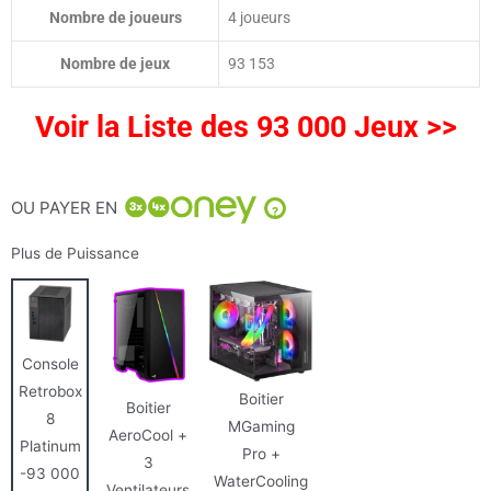
Nombre de joueurs
4 joueurs
Nombre de jeux
93 153
Voir la Liste des 93 000 Jeux >>
OU PAYER EN
?
Plus de Puissance
Console
Retrobox
Boitier
Boitier
8
MGaming
AeroCool +
Platinum
Pro +
3
-93 000
WaterCooling
Ventilateurs