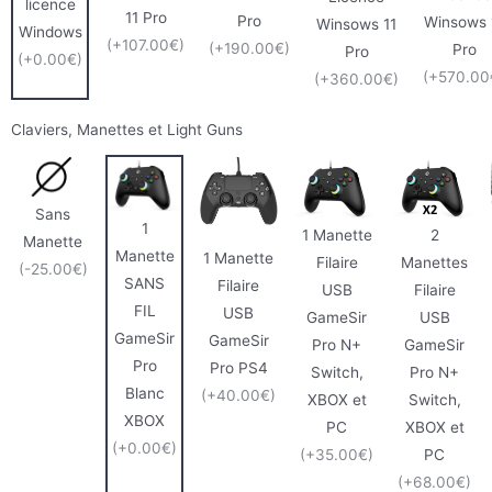
licence
11 Pro
Pro
Winsows 
Winsows 11
Windows
(+107.00€)
(+190.00€)
Pro
Pro
(+0.00€)
(+570.00
(+360.00€)
Claviers, Manettes et Light Guns
Sans
1
1 Manette
2
Manette
Manette
1 Manette
Filaire
Manettes
(-25.00€)
SANS
Filaire
USB
Filaire
FIL
USB
GameSir
USB
GameSir
GameSir
Pro N+
GameSir
Pro
Pro PS4
Switch,
Pro N+
Blanc
(+40.00€)
XBOX et
Switch,
XBOX
PC
XBOX et
(+0.00€)
(+35.00€)
PC
(+68.00€)