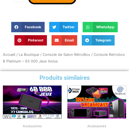
Facebook
Twitter
WhatsApp
Pinterest
Email
Telegram
Accueil
/
La Boutique
/
Console de Salon RétroBox
/ Console Retrobox
8 Platinum – 93 000 Jeux Inclus
Produits similaires
Accessoires
Accessoires