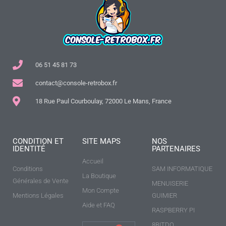
06 51 45 81 73
contact@console-retrobox.fr
18 Rue Paul Courboulay, 72000 Le Mans, France
CONDITION ET
SITE MAPS
NOS
IDENTITÉ
PARTENAIRES
Accueil
Conditions
SAM INFORMATIQUE
La Boutique
Générales de Vente
MENUISERIE
Mon Compte
Mentions Légales
GUIMIER
Aide et FAQ
RASPBERRY PI
8BITDO