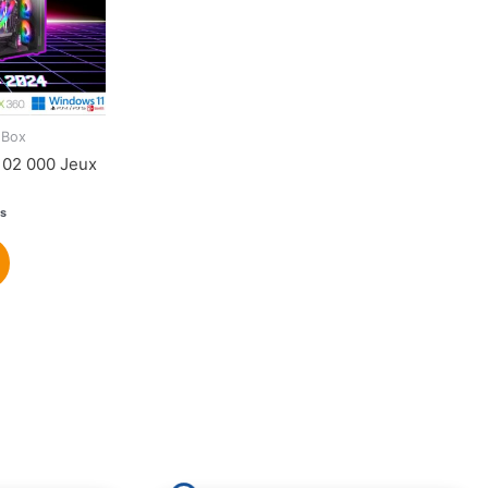
oBox
102 000 Jeux
s