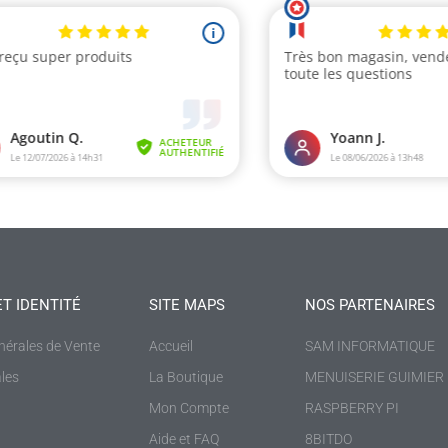
ET IDENTITÉ
SITE MAPS
NOS PARTENAIRES
4 av
nérales de Vente
Accueil
SAM INFORMATIQUE
les
La Boutique
MENUISERIE GUIMIER
Mon Compte
RASPBERRY PI
Aide et FAQ
8BITDO