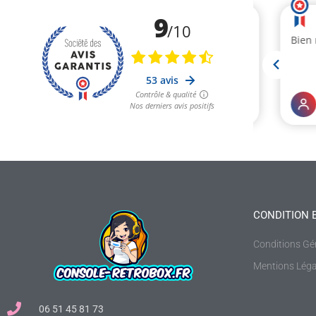
CONDITION 
4 avis
Conditions Gé
Mentions Léga
06 51 45 81 73