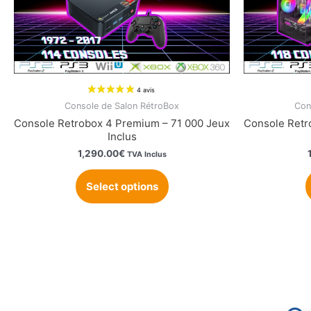
3 avis
Console de Salon RétroBox
Con
Console Retrobox 4 Premium – 71 000 Jeux
Console Retr
Inclus
1,290.00
€
TVA Inclus
Select options