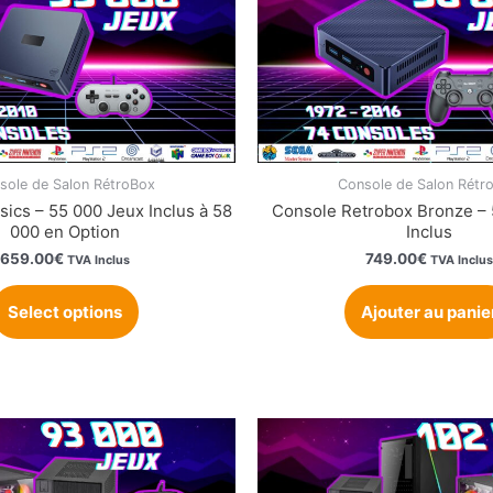
sole de Salon RétroBox
Console de Salon Rétr
sics – 55 000 Jeux Inclus à 58
Console Retrobox Bronze – 
000 en Option
Inclus
659.00
€
749.00
€
TVA Inclus
TVA Inclus
Select options
Ajouter au panie