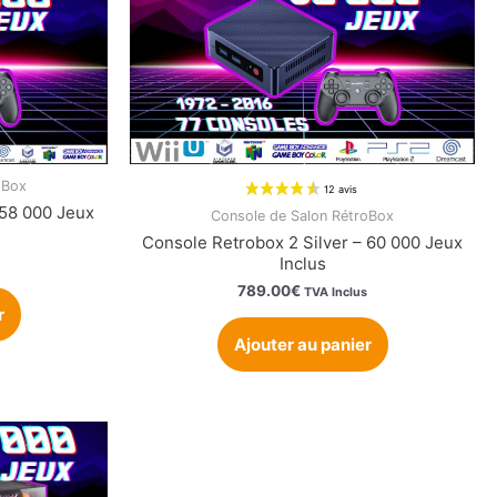
oBox
58 000 Jeux
Console de Salon RétroBox
Console Retrobox 2 Silver – 60 000 Jeux
Inclus
789.00
€
TVA Inclus
r
Ajouter au panier